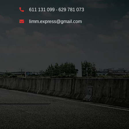
611 131 099 - 629 781 073
limm.express@gmail.com