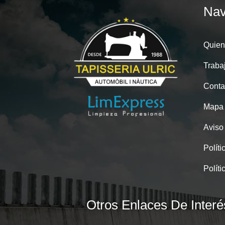
Nav
Quien
Traba
Conta
Mapa
Aviso
Políti
Políti
Otros Enlaces De Interé