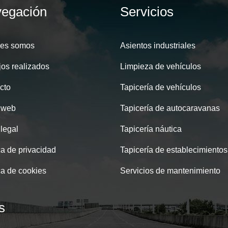
egación
Servicios
es somos
Asientos industriales
jos realizados
Limpieza de vehículos
cto
Tapicería de vehículos
 web
Tapicería de autocaravanas
 legal
Tapicería náutica
ca de privacidad
Tapicería de establecimientos
ca de cookies
Servicios de mantenimiento
s